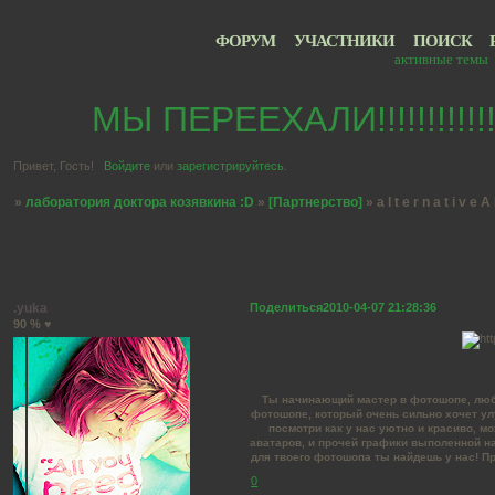
ФОРУМ
УЧАСТНИКИ
ПОИСК
активные темы
МЫ ПЕРЕЕХАЛИ!!!!!!!!!!
Привет, Гость!
Войдите
или
зарегистрируйтесь
.
»
лаборатория доктора козявкина :D
»
[Партнерство]
»
a l t e r n a t i v e A
Страница:
1
a l t e r n a t i v e A R T
.yuka
Поделиться
2010-04-07 21:28:36
90 % ♥
Ты начинающий мастер в фотошопе, люби
фотошопе, который очень сильно хочет улу
посмотри как у нас уютно и красиво, м
аватаров, и прочей графики выполенной н
для твоего фотошопа ты найдешь у нас! Пр
0