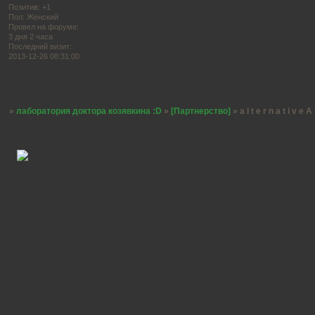
Позитив:
+1
Пол:
Женский
Провел на форуме:
3 дня 2 часа
Последний визит:
2013-12-26 08:31:00
Страница:
1
»
лаборатория доктора козявкина :D
»
[Партнерство]
»
a l t e r n a t i v e A