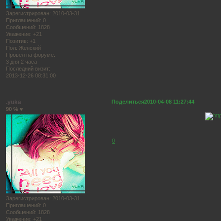
Зарегистрирован
: 2010-03-31
Приглашений:
0
Сообщений:
1828
Уважение:
+21
Позитив:
+1
Пол:
Женский
Провел на форуме:
3 дня 2 часа
Последний визит:
2013-12-26 08:31:00
.yuka
Поделиться
2010-04-08 11:27:44
90 % ♥
0
Зарегистрирован
: 2010-03-31
Приглашений:
0
Сообщений:
1828
Уважение:
+21