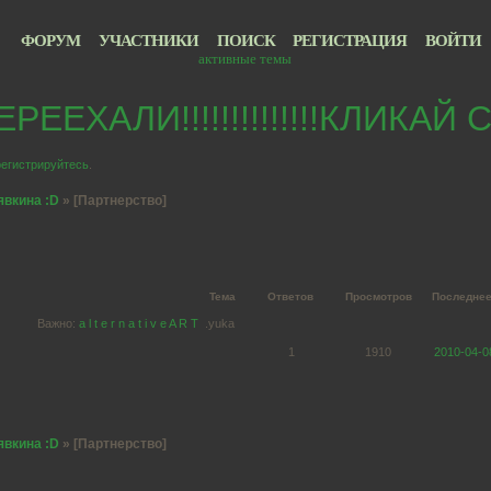
ФОРУМ
УЧАСТНИКИ
ПОИСК
РЕГИСТРАЦИЯ
ВОЙТИ
активные темы
РЕЕХАЛИ!!!!!!!!!!!!!!КЛИКАЙ
регистрируйтесь
.
явкина :D
»
[Партнерство]
Тема
Ответов
Просмотров
Последне
Важно:
a l t e r n a t i v e A R T
.yuka
1
1910
2010-04-0
явкина :D
»
[Партнерство]