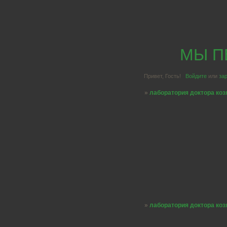
МЫ ПЕ
Привет, Гость!
Войдите
или
за
»
лаборатория доктора коз
Страница:
1
[Партнерство]
Страница:
1
»
лаборатория доктора коз