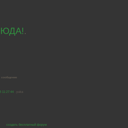
 СЮДА!
.
е сообщение
8 11:27:44
.yuka
создать бесплатный форум